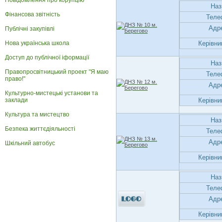
Повідомлення про корупцію
Наз
Фінансова звітність
Теле
Адр
Публічні закупівлі
Нова українська школа
Керівни
Доступ до публічної іформації
Наз
Правопросвітницький проект "Я маю
Теле
право!"
Адр
Культурно-мистецькі установи та
заклади
Керівни
Культура та мистецтво
Наз
Безпека життєдіяльності
Теле
Адр
Шкільний автобус
Керівни
Наз
Теле
Адр
Керівни