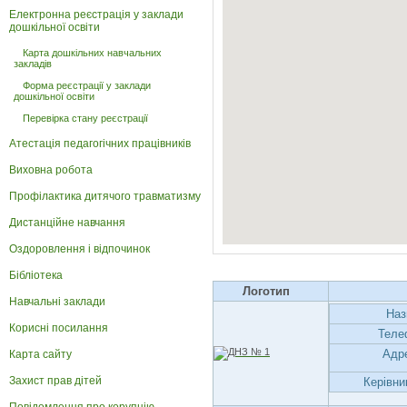
Електронна реєстрація у заклади
дошкільної освіти
Карта дошкільних навчальних
закладів
Форма реєстрації у заклади
дошкільної освіти
Перевірка стану реєстрації
Атестація педагогічних працівників
Виховна робота
Профілактика дитячого травматизму
Дистанційне навчання
Оздоровлення і відпочинок
Бібліотека
Логотип
Навчальні заклади
Наз
Корисні посилання
Теле
Адр
Карта сайту
Захист прав дітей
Керівни