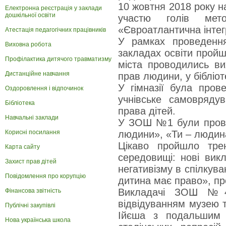
10 жовтня 2018 року на
Електронна реєстрація у заклади
дошкільної освіти
участю голів мето
«Євроатлантична інтег
Атестація педагогічних працівників
У рамках проведення
Виховна робота
закладах освіти пройш
Профілактика дитячого травматизму
міста проводились ви
Дистанційне навчання
прав людини, у бібліот
У гімназії була пров
Оздоровлення і відпочинок
учнівське самовряду
Бібліотека
права дітей.
Навчальні заклади
У ЗОШ №1 були провед
Корисні посилання
людини», «Ти – людин
Цікаво пройшло тр
Карта сайту
середовищі: нові викл
Захист прав дітей
негативізму в спілкув
Повідомлення про корупцію
дитина має право», про
Викладачі ЗОШ №4 о
Фінансова звітність
відвідуванням музею т
Публічні закупівлі
Ійєша з подальшим 
Нова українська школа