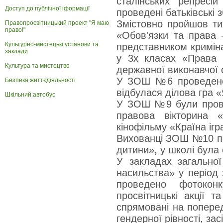
сталінських репресі
Доступ до публічної іформації
проведені батьківські 
Змістовно пройшов т
Правопросвітницький проект "Я маю
право!"
«Обов'язки та права 
Культурно-мистецькі установи та
представником криміна
заклади
у 3х класах «Права 
Культура та мистецтво
державної виконавчої 
У ЗОШ №6 проведено 
Безпека життєдіяльності
відбулася ділова гра 
Шкільний автобус
У ЗОШ №9 були провед
правова вікторина 
кінофільму «Країна ігр
Вихованці ЗОШ №10 пе
дитини», у школі була
У закладах загально
насильства» у період 
проведено фотоконк
просвітницькі акції т
спрямовані на поперед
гендерної рівності, за