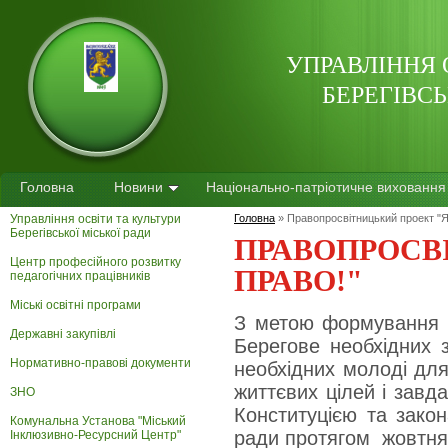
УПРАВЛІННЯ 
БЕРЕГІВСЬ
Головна
Новини
Національно-патріотичне виховання
Управління освіти та культури
Головна
»
Правопросвітницький проект "Я
Берегівської міської ради
ПРАВОПРОСВ
Центр професійного розвитку
ПРАВО!"
педагогічних працівників
Міські освітні програми
З метою формування т
Державні закупівлі
Берегове необхідних з
Нормативно-правові документи
необхідних молоді для
життєвих цілей і завд
ЗНО
Конституцією та закон
Комунальна Установа "Міський
ради протягом жовтня 
Інклюзивно-Ресурсний Центр"