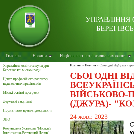
УПРАВЛІННЯ 
БЕРЕГІВСЬ
Головна
Новини
Національно-патріотичне виховання
Управління освіти та культури
Головна
»
Новини
»
Сьогодні відбувся черг
Берегівської міської ради
СЬОГОДНІ ВІ
Центр професійного розвитку
ВСЕУКРАЇНС
педагогічних працівників
ВІЙСЬКОВО-П
Міські освітні програми
(ДЖУРА)- "КО
Державні закупівлі
Нормативно-правові документи
24 жовт. 2023
ЗНО
С
Комунальна Установа "Міський
ю
Інклюзивно-Ресурсний Центр"