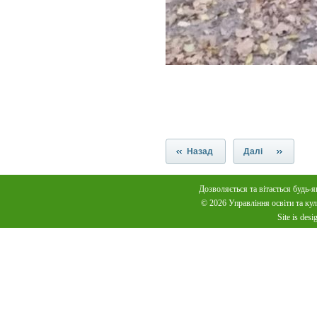
Назад
Далі
Дозволяється та вітається будь-я
© 2026 Управління освіти та куль
Site is des