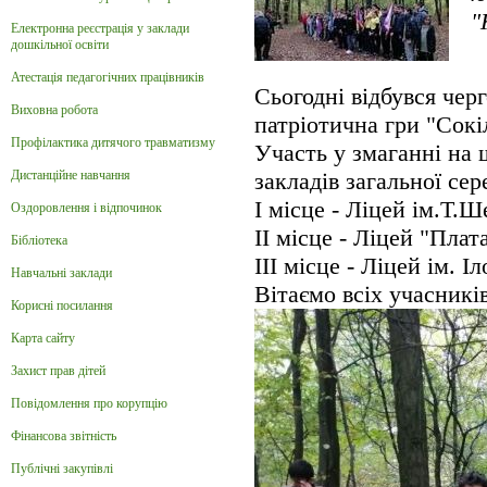
"
Електронна реєстрація у заклади
дошкільної освіти
Атестація педагогічних працівників
Сьогодні відбувся чер
Виховна робота
патріотична гри "Сокі
Профілактика дитячого травматизму
Участь у змаганні на 
Дистанційне навчання
закладів загальної сер
І місце - Ліцей ім.Т.
Оздоровлення і відпочинок
ІІ місце - Ліцей "Плат
Бібліотека
ІІІ
місце - Ліцей ім. Іл
Навчальні заклади
Вітаємо всіх учасникі
Корисні посилання
Карта сайту
Захист прав дітей
Повідомлення про корупцію
Фінансова звітність
Публічні закупівлі