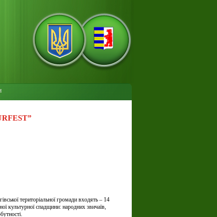
и
URFEST”
гівської територіальної громади входять – 14
ної культурної спадщини: народних звичаїв,
бутності.