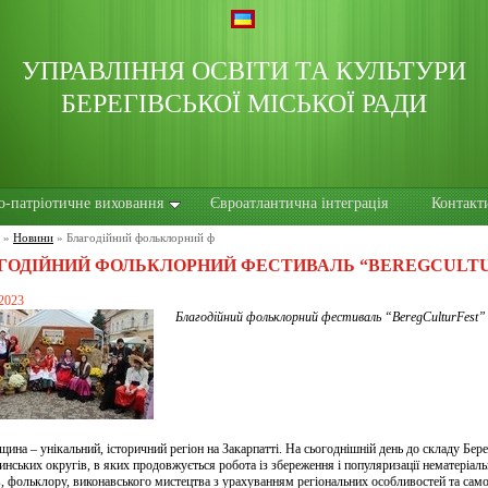
УПРАВЛІННЯ ОСВІТИ ТА КУЛЬТУРИ
БЕРЕГІВСЬКОЇ МІСЬКОЇ РАДИ
о-патріотичне виховання
Євроатлантична інтеграція
Контакт
»
Новини
»
Благодійний фольклорний ф
ГОДІЙНИЙ ФОЛЬКЛОРНИЙ ФЕСТИВАЛЬ “BEREGCULT
 2023
Благодійний фольклорний фестиваль “BeregCulturFest”
щина – унікальний, історичний регіон на Закарпатті. На сьогоднішній день до складу Бере
инських округів, в яких продовжується робота із збереження і популяризації нематеріаль
, фольклору, виконавського мистецтва з урахуванням регіональних особливостей та само