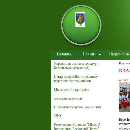
Головна
Новини
Національн
Управління освіти та культури
Головна
Берегівської міської ради
БЛА
Центр професійного розвитку
4 лист.
педагогічних працівників
Міські освітні програми
Державні закупівлі
Нормативно-правові документи
ЗНО
Берегів
старост
Комунальна Установа "Міський
обрядів
Інклюзивно-Ресурсний Центр"