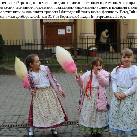
иче місто Берегове, яке в часі війни дало прихисток численним переселенцям з централ
ьне своїми термальними басейнами, традиційною національною кухнею в поєднанні зі см
 захисникам за можливість провести І благодійний фольклорний фестиваль “BeregCultu
олучитися до збору коштів для ЗСУ та Берегівської лікарні ім. Бертолона Ліннера.