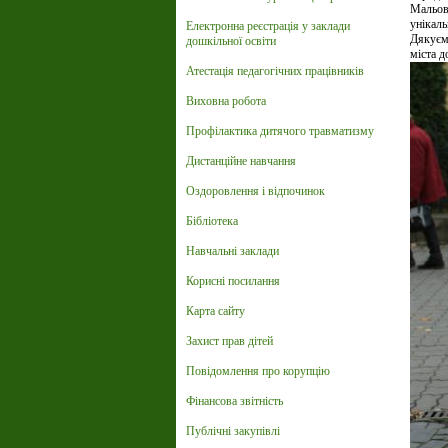
Мальовн
унікал
Електронна реєстрація у заклади
Дякуємо
дошкільної освіти
міста д
Атестація педагогічних працівників
Виховна робота
Профілактика дитячого травматизму
Дистанційне навчання
Оздоровлення і відпочинок
Бібліотека
Навчальні заклади
Корисні посилання
Карта сайту
Захист прав дітей
Повідомлення про корупцію
Фінансова звітність
Публічні закупівлі