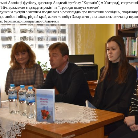
ської Асоціації футболу, директор Академії футболу "Карпатія"( м.Ужгород), спортивни
і "Ніч, довжиною в
двадцять років" та "Троянди пахнуть мамою".
душевна зустріч з читачем поєдналася з розповіддю про написання оповідань, спортивну 
ро любов і війну, рідний край, життя та побут Закарпаття , яка захопить читача від перш
х Берегівської центральної бібліотеки.