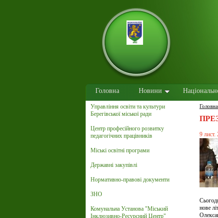
Головна
Новини
Національн
Управління освіти та культури
Головна
Берегівської міської ради
ПРЕ
Центр професійного розвитку
9 лист.
педагогічних працівників
Міські освітні програми
Державні закупівлі
Нормативно-правові документи
ЗНО
Сьогодн
нове лі
Комунальна Установа "Міський
Олексан
Інклюзивно-Ресурсний Центр"