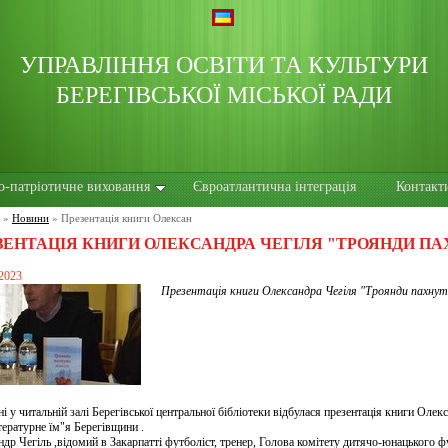
УПРАВЛІННЯ ОСВІТИ ТА КУЛЬТУРИ
БЕРЕГІВСЬКОЇ МІСЬКОЇ РАДИ
о-патріотичне виховання
Євроатлантична інтеграція
Контакт
»
Новини
»
Презентація книги Олексан
ЗЕНТАЦІЯ КНИГИ ОЛЕКСАНДРА ЧЕГІЛЯ "ТРОЯНДИ 
 2023
Презентація книги Олександра Чегіля "Троянди пахну
і у читальній залі Берегівської центральної бібліотеки відбулася презентація книги Ол
тературне їм"я Берегівщини .
др Чегіль ,відомий в Закарпатті футболіст, тренер, Голова комітету дитячо-юнацького фу