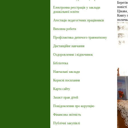
Берегів
повіст
Електронна реєстрація у заклади
Цікава 
дошкільної освіти
Книгу п
поличка
Атестація педагогічних працівників
Виховна робота
Профілактика дитячого травматизму
Дистанційне навчання
Оздоровлення і відпочинок
Бібліотека
Навчальні заклади
Корисні посилання
Карта сайту
Захист прав дітей
Повідомлення про корупцію
Фінансова звітність
Публічні закупівлі