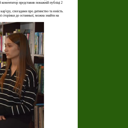
й коментатор представив поважній публіці 2
кар'єру, спогадами про дитинство та юність.
ої сторінки до останньої, можна знайти на