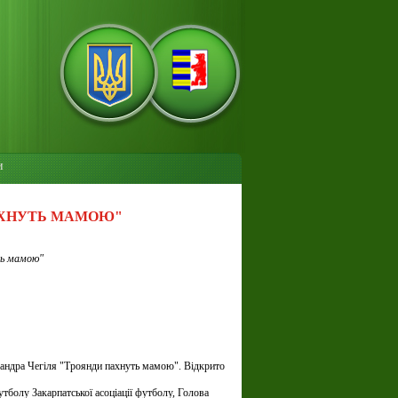
и
ПАХНУТЬ МАМОЮ"
ть мамою"
ександра Чегіля "Троянди пахнуть мамою". Відкрито
тболу Закарпатської асоціації футболу, Голова