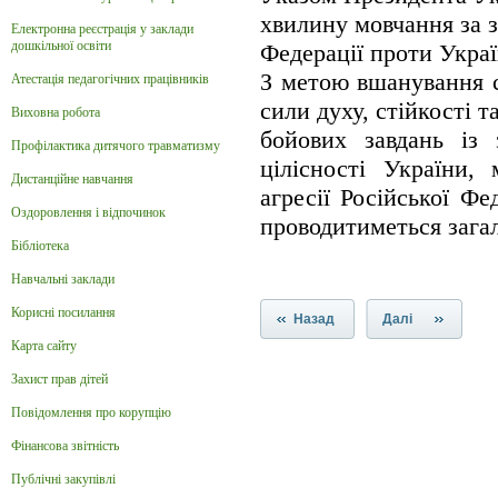
хвилину мовчання за з
Електронна реєстрація у заклади
дошкільної освіти
Федерації проти Украї
З метою вшанування св
Атестація педагогічних працівників
сили духу, стійкості т
Виховна робота
бойових завдань із 
Профілактика дитячого травматизму
цілісності України,
Дистанційне навчання
агресії Російської Ф
Оздоровлення і відпочинок
проводитиметься зага
Бібліотека
Навчальні заклади
Корисні посилання
Назад
Далі
Карта сайту
Захист прав дітей
Повідомлення про корупцію
Фінансова звітність
Публічні закупівлі