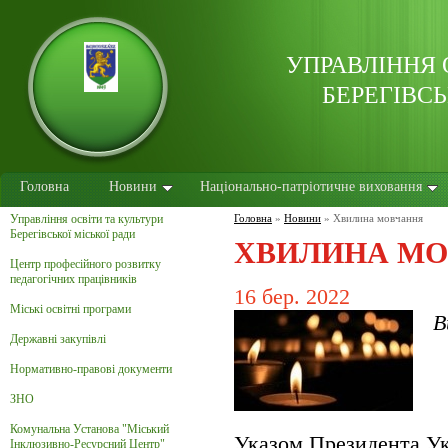
УПРАВЛІННЯ 
БЕРЕГІВСЬ
Головна
Новини
Національно-патріотичне виховання
Управління освіти та культури
Головна
»
Новини
»
Хвилина мовчання
Берегівської міської ради
ХВИЛИНА М
Центр професійного розвитку
педагогічних працівників
16 бер. 2022
Міські освітні програми
В
Державні закупівлі
Нормативно-правові документи
ЗНО
Комунальна Установа "Міський
Указом Президента Ук
Інклюзивно-Ресурсний Центр"